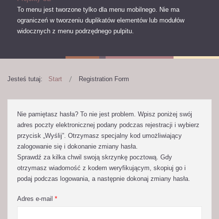
To menu jest tworzone tylko dla menu mobilnego.
Nie ma
ograniczeń w tworzeniu duplikatów elementów lub modułów
widocznych z menu podrzędnego pulpitu.
Jesteś tutaj:
Start
Registration Form
Nie pamiętasz hasła? To nie jest problem. Wpisz poniżej swój
adres poczty elektronicznej podany podczas rejestracji i wybierz
przycisk „Wyślij”. Otrzymasz specjalny kod umożliwiający
zalogowanie się i dokonanie zmiany hasła.
Sprawdź za kilka chwil swoją skrzynkę pocztową. Gdy
otrzymasz wiadomość z kodem weryfikującym, skopiuj go i
podaj podczas logowania, a następnie dokonaj zmiany hasła.
Adres e-mail
*